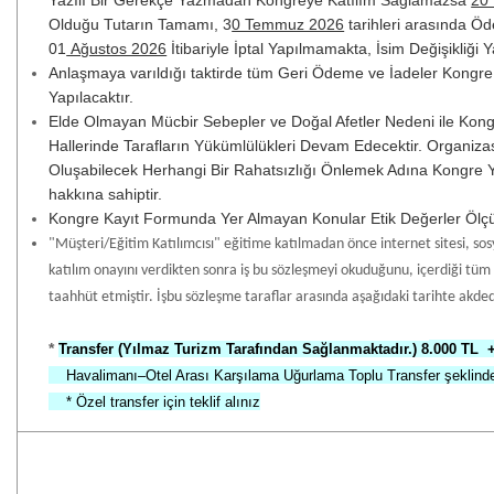
Olduğu Tutarın Tamamı, 3
0 Temmuz 2026
tarihleri arasında Öde
01
Ağustos 2026
İtibariyle İptal Yapılmamakta, İsim Değişikliği Y
Anlaşmaya varıldığı taktirde tüm Geri Ödeme ve İadeler Kongre B
Yapılacaktır.
Elde Olmayan Mücbir Sebepler ve Doğal Afetler Nedeni ile Kon
Hallerinde Tarafların Yükümlülükleri Devam Edecektir. Organiz
Oluşabilecek Herhangi Bir Rahatsızlığı Önlemek Adına Kongre Yer
hakkına sahiptir.
Kongre Kayıt Formunda Yer Almayan Konular Etik Değerler Ölçüs
"Müşteri/Eğitim Katılımcısı" eğitime katılmadan önce internet sitesi, sos
katılım onayını verdikten sonra iş bu sözleşmeyi okuduğunu, içerdiği tüm b
taahhüt etmiştir. İşbu sözleşme taraflar arasında aşağıdaki tarihte akdedi
*
Transfer
(Yılmaz Turizm Tarafından Sağlanmaktadır.) 8
.000
TL 
Havalimanı
–Otel Arası Karşılama Uğurlama Toplu Transfer şeklinde
* Özel transfer için teklif alınız