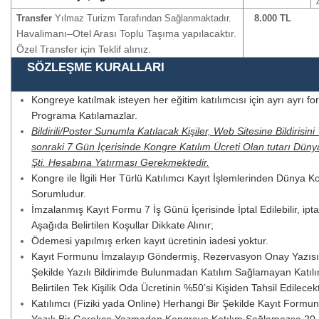
8
.000 TL
Transfer
Yılmaz Turizm Tarafından
Sağlanmaktadır.
Havalimanı–Otel Arası Toplu Taşıma yapılacaktır.
Özel Transfer için Teklif alınız.
SÖZLEŞME KURALLARI
Kongreye katılmak isteyen her eğitim katılımcısı için ayrı ayrı fo
Programa Katılamazlar.
Bildirili/Poster Sunumla Katılacak Kişiler, Web Sitesine Bildiris
sonraki 7 Gün İçerisinde Kongre Katılım Ücreti Olan tutarı Düny
Şti. Hesabına Yatırması Gerekmektedir.
Kongre ile İlgili Her Türlü Katılımcı Kayıt İşlemlerinden Dünya K
Sorumludur.
İmzalanmış Kayıt Formu 7 İş Günü İçerisinde İptal Edilebilir, ipta
Aşağıda Belirtilen Koşullar Dikkate Alınır;
Ödemesi yapılmış erken kayıt ücretinin iadesi yoktur.
Kayıt Formunu İmzalayıp Göndermiş, Rezervasyon Onay Yazısı Kat
Şekilde Yazılı Bildirimde Bulunmadan Katılım Sağlamayan Katıl
Belirtilen Tek Kişilik Oda Ücretinin %50’si Kişiden Tahsil Edilecekt
Katılımcı (Fiziki yada Online) Herhangi Bir Şekilde Kayıt For
Yazılı Bir Gerekçe Yazmadan Kongreye Katılım Sağlamazsa
20