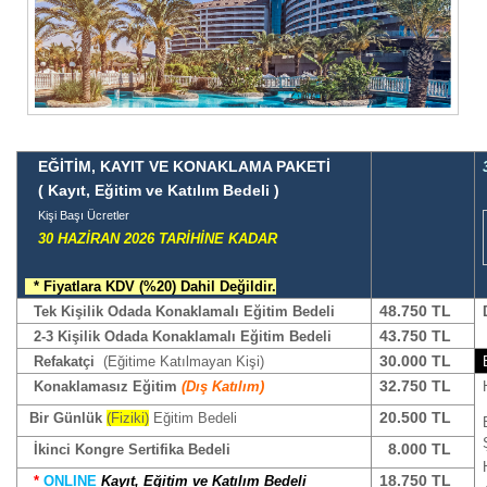
EĞİTİM, KAYIT VE KONAKLAMA PAKETİ
( Kayıt, Eğitim ve Katılım Bedeli )
Kişi Başı Ücretler
30 HAZİRAN 2026 TARİHİNE KADAR
* Fiyatlara KDV (%20) Dahil Değildir.
48.750 TL
Tek Kişilik Odada Konaklamalı Eğitim Bedeli
43.750 TL
2-3 Kişilik Odada Konaklamalı Eğitim Bedeli
30.000 TL
Refakatçi
(Eğitime Katılmayan Kişi)
32.750 TL
Konaklamasız Eğitim
(Dış Katılım)
20.500 TL
Bir Günlük
(Fiziki)
Eğitim Bedeli
8.000 TL
İkinci Kongre
Sertifika Bedeli
18.750 TL
*
ONLINE
Kayıt, Eğitim ve Katılım
Bedeli