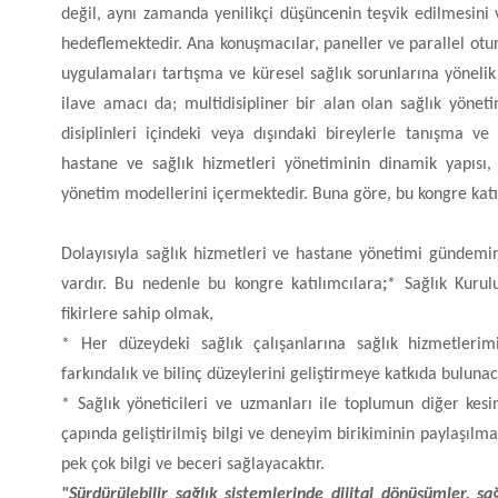
değil, aynı zamanda yenilikçi düşüncenin teşvik edilmesini v
hedeflemektedir. Ana konuşmacılar, paneller ve parallel otur
uygulamaları tartışma ve küresel sağlık sorunlarına yönelik 
ilave amacı da; multidisipliner bir alan olan sağlık yöne
disiplinleri içindeki veya dışındaki bireylerle tanışma v
hastane ve sağlık hizmetleri yönetiminin dinamik yapısı, g
yönetim modellerini içermektedir. Buna göre, bu kongre katıl
Dolayısıyla sağlık hizmetleri ve hastane yönetimi gündemin
vardır. Bu nedenle bu kongre katılımcılara
;
* Sağlık Kurulu
fikirlere sahip olmak,
* Her düzeydeki sağlık çalışanlarına sağlık hizmetlerim
farkındalık ve bilinç düzeylerini geliştirmeye katkıda buluna
* Sağlık yöneticileri ve uzmanları ile toplumun diğer kesi
çapında geliştirilmiş bilgi ve deneyim birikiminin paylaşılmas
pek çok bilgi ve beceri sağlayacaktır.
"Sürdürülebilir sağlık sistemlerinde dijital dönüşümler, s