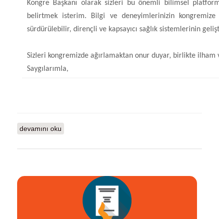
Kongre Başkanı olarak sizleri bu önemli bilimsel plat
belirtmek isterim. Bilgi ve deneyimlerinizin kongremize
sürdürülebilir, dirençli ve kapsayıcı sağlık sistemlerinin gel
Sizleri kongremizde ağırlamaktan onur duyar, birlikte ilham 
Saygılarımla,
KONGRE BAŞKANLARINDAN hakkında
devamını oku